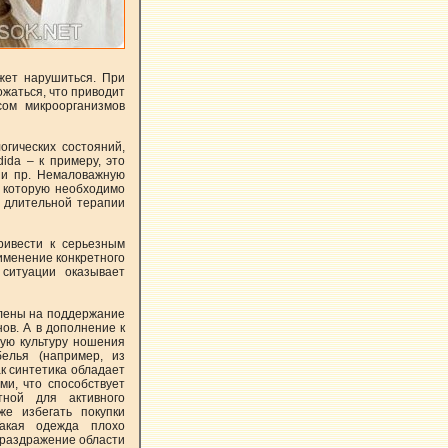
жет нарушиться. При
ожаться, что приводит
сом микроорганизмов
огических состояний,
ida – к примеру, это
 и пр. Немаловажную
, которую необходимо
и длительной терапии
ривести к серьезным
именение конкретного
й ситуации оказывает
влены на поддержание
ов. А в дополнение к
ную культуру ношения
белья (например, из
ак синтетика обладает
и, что способствует
тной для активного
же избегать покупки
Такая одежда плохо
 раздражение области