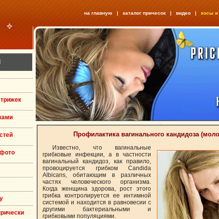
на главную
|
каталог причесок
|
видео
|
косы и
Я
стрижек
ками
Профилактика вагинального кандидоза (мол
стей
Известно, что вагинальные
 фото
грибковые инфекции, а в частности
вагинальный кандидоз, как правило,
провоцируется грибком Candida
Albicans, обитающим в различных
частях человеческого организма.
Когда женщина здорова, рост этого
грибка контролируется ее интимной
у
системой и находится в равновесии с
другими бактериальными и
прически
грибковыми популяциями.