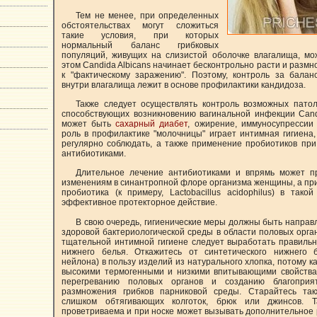
Тем не менее, при определенных
обстоятельствах могут сложиться
такие условия, при которых
нормальный баланс грибковых
популяций, живущих на слизистой оболочке влагалища, мо
этом Candida Albicans начинает бесконтрольно расти и размн
к "фактическому заражению". Поэтому, контроль за балан
внутри влагалища лежит в основе профилактики кандидоза.
Также следует осуществлять контроль возможных патол
способствующих возникновению вагинальной инфекции Cand
может быть
сахарный диабет
, ожирение, иммуносупрессии
роль в профилактике "молочницы" играет интимная гигиена
регулярно соблюдать, а также применение пробиотиков пр
антибиотиками.
Длительное лечение антибиотиками и впрямь может п
изменениям в синантропной флоре организма женщины, а пр
пробиотика (к примеру, Lactobacillus acidophilus) в тако
эффективное протекторное действие.
В свою очередь, гигиенические меры должны быть напра
здоровой бактериологической среды в области половых орган
тщательной интимной гигиене следует выработать правиль
нижнего белья. Откажитесь от синтетического нижнего 
нейлона) в пользу изделий из натурального хлопка, потому к
высокими термогенными и низкими впитывающими свойствам
перегреванию половых органов и созданию благоприя
размножения грибков парниковой среды. Старайтесь так
слишком обтягивающих колготок, брюк или джинсов. 
проветриваема и при носке может вызывать дополнительное