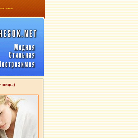
 косички
очницы)