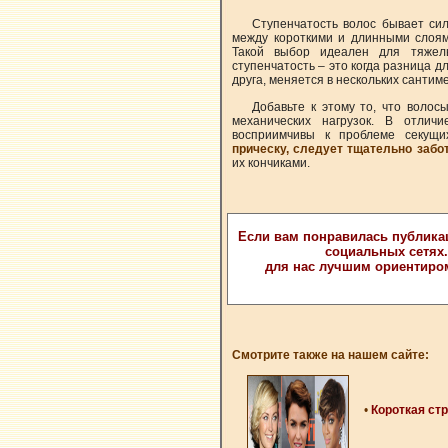
Ступенчатость волос бывает сил
между короткими и длинными слоям
Такой выбор идеален для тяжелы
ступенчатость – это когда разница д
друга, меняется в нескольких сантим
Добавьте к этому то, что воло
механических нагрузок. В отличи
восприимчивы к проблеме секущи
прическу, следует тщательно забо
их кончиками.
Если вам понравилась публика
социальных сетях
для нас лучшим ориентиро
Смотрите также на нашем сайте:
•
Короткая ст