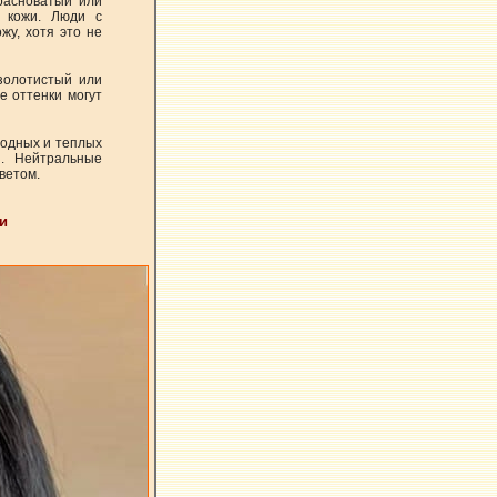
красноватый или
н кожи. Люди с
жу, хотя это не
 золотистый или
е оттенки могут
олодных и теплых
и. Нейтральные
ветом.
и