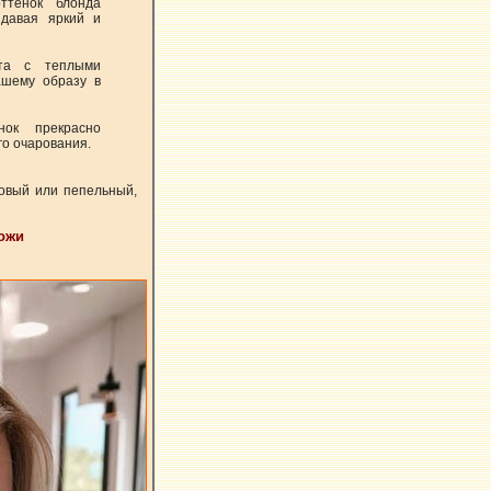
ттенок блонда
здавая яркий и
ета с теплыми
ашему образу в
нок прекрасно
го очарования.
новый или пепельный,
кожи