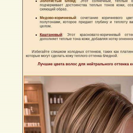
Золотистый блонд
: Этот солнечный, теплый о
подчеркивает достоинства теплых тонов кожи, со
сияющий образ.
Медово-коричневый
: сочетание коричневого цв
полутонами, которое придает глубину и теплоту в
целом.
Каштановый
: Этот красновато-коричневый отте
дополняет теплые тона кожи, добавляя нотку огненно
Избегайте слишком холодных оттенков, таких как плати
которые могут сделать кожу теплого оттенка бледной.
Лучшие цвета волос для нейтрального оттенка 