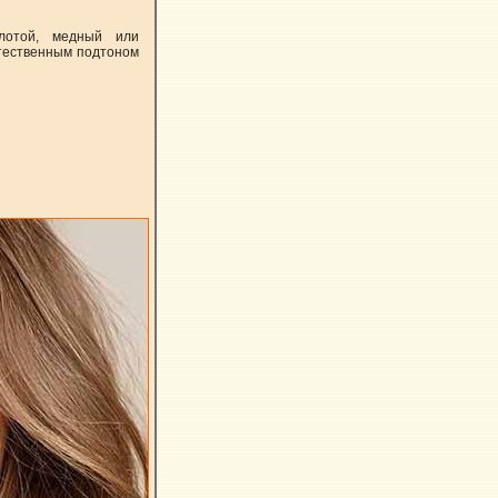
олотой, медный или
стественным подтоном