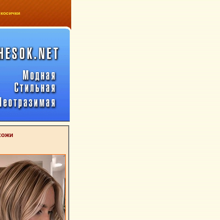
 косички
кожи