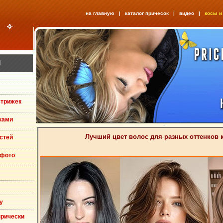
на главную
|
каталог причесок
|
видео
|
косы и
Я
стрижек
ками
Лучший цвет волос для разных оттенков 
стей
 фото
у
прически