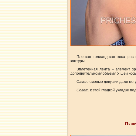
Плоская голландская коса расп
контуры.
Вплетенная лента – элемент зр
дополнительному объему. У шеи косы
Самые смелые девушки даже могу
Совет:
к этой гладкой укладке п
Пуши