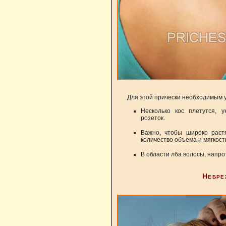
Для этой прически необходимым 
Несколько кос плетутся, 
розеток.
Важно, чтобы широко раст
количество объема и мягкост
В области лба волосы, напрот
Небре