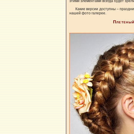
этими элементами всегда будет зрел
Какие версии доступны – праздн
нашей фото галерее.
Плетеный