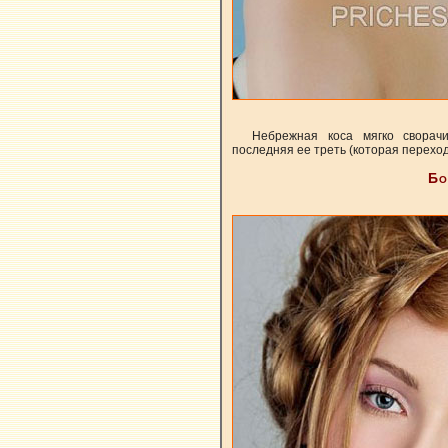
Небрежная коса мягко сворач
последняя ее треть (которая переход
Бо