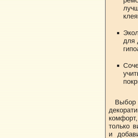
ремо
лучш
клея
Эко
для 
гипо
Соч
учи
покр
Выбор
декорат
комфорт,
только в
и добав