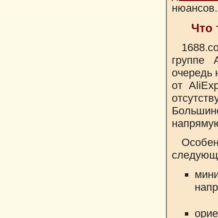
нюансов.
Что 
1688.c
группе 
очередь 
от AliEx
отсутс
Больши
напрямую
Особе
следующ
мин
напр
орие