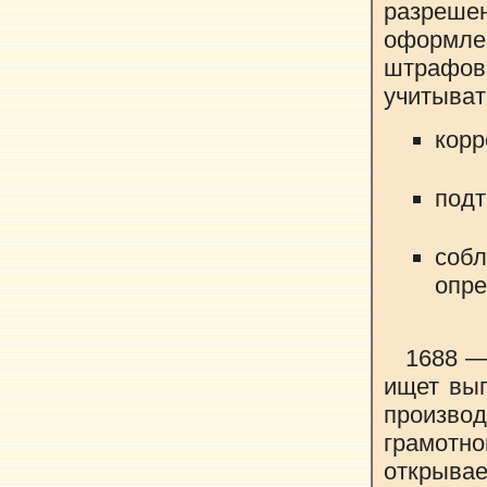
разреш
оформле
штрафов
учитыват
корр
подт
соб
опре
1688 —
ищет выг
произво
грамотно
открыва