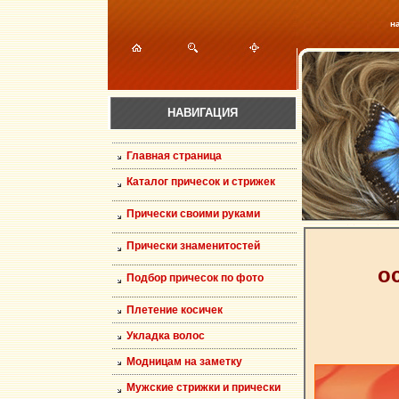
н
НАВИГАЦИЯ
Главная страница
Каталог причесок и стрижек
Прически своими руками
Прически знаменитостей
о
Подбор причесок по фото
Плетение косичек
Укладка волос
Модницам на заметку
Мужские стрижки и прически