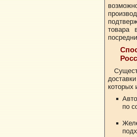
возможно
производ
подтвер
товара 
посредни
Спо
Рос
Сущест
доставки
которых 
Авто
по с
Жел
под