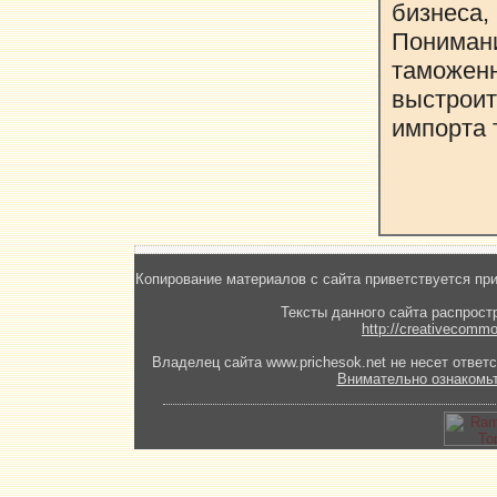
бизнеса
Понимани
таможе
выстрои
импорта 
Копирование материалов с сайта приветствуется при
Тексты данного сайта распрост
http://creativecommo
Владелец сайта www.prichesok.net не несет ответс
Внимательно ознакомь