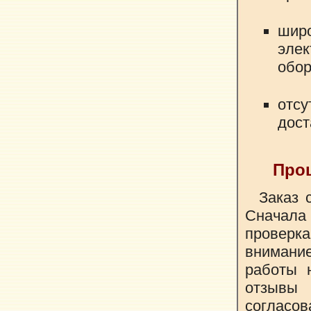
широ
эле
обор
отс
дост
Проц
Заказ 
Сначала
провер
внимани
работы 
отзывы
соглас