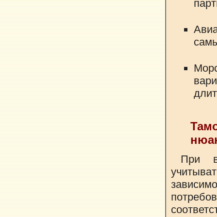
парт
Авиа
самы
Мор
вар
длит
Там
нюа
При в
учитыв
зависи
потребо
соотве