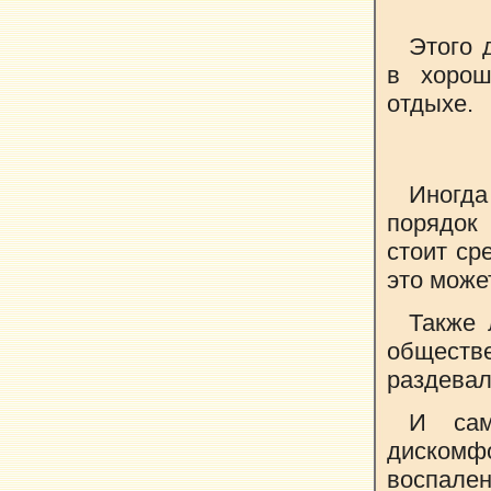
Этого 
в хорош
отдыхе.
Иногд
порядок
стоит ср
это може
Также 
обществ
раздевал
И сам
дискомф
воспален