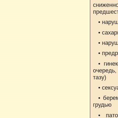
снижен
предшест
• нару
• саха
• нару
• пред
• гине
очередь
тазу)
• секс
• бере
грудью
• пат