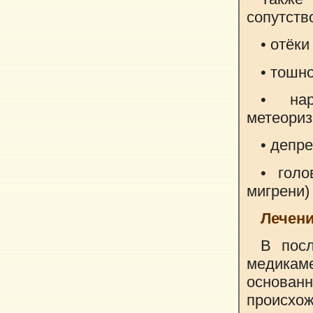
сопутств
• отёки
• тошно
• на
метеори
• депре
• гол
мигрени)
Лечени
В пос
медика
основан
происхож