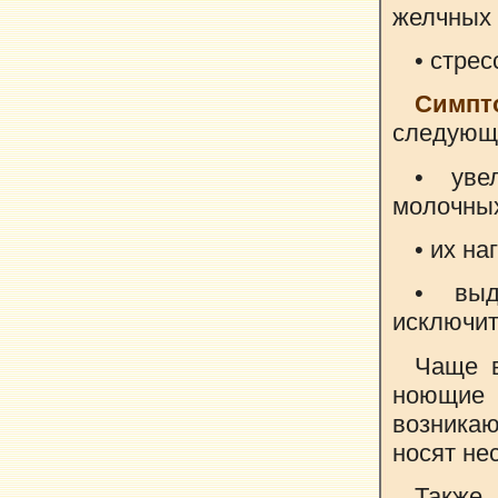
желчных 
• стрес
Симп
следующ
• уве
молочны
• их на
• выд
исключит
Чаще в
ноющие
возника
носят не
Также