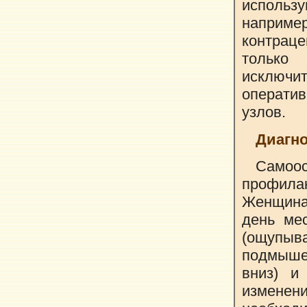
использ
напри
контрац
тольк
исключ
операти
узлов.
Диагно
Само
профила
Женщина
день ме
(ощупыв
подмышеч
вниз) и
изменен