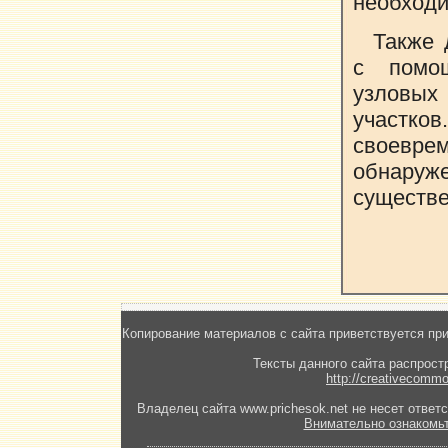
необходи
Также 
с помо
узловых
участко
своеврем
обнаруж
существе
Копирование материалов с сайта приветствуется при
Тексты данного сайта распрост
http://creativecommo
Владелец сайта www.prichesok.net не несет ответс
Внимательно ознакомь