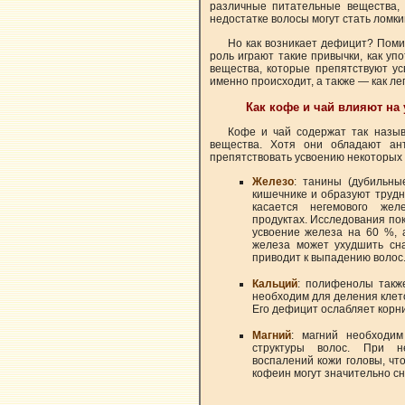
различные питательные вещества, 
недостатке волосы могут стать ломки
Но как возникает дефицит? Пом
роль играют такие привычки, как уп
вещества, которые препятствуют ус
именно происходит, а также — как ле
Как кофе и чай влияют на
Кофе и чай содержат так назы
вещества. Хотя они обладают ант
препятствовать усвоению некоторых
Железо
: танины (дубильны
кишечнике и образуют труд
касается негемового жел
продуктах. Исследования по
усвоение железа на 60 %,
железа может ухудшить сна
приводит к выпадению волос
Кальций
: полифенолы такж
необходим для деления клет
Его дефицит ослабляет корни
Магний
: магний необходи
структуры волос. При н
воспалений кожи головы, чт
кофеин могут значительно сн