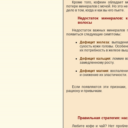
Кроме того, кофеин обладает м
потере минералов с мочой. Но это не
дело в том, когда и как вы его пьете.
Недостаток минералов: 
волосы
Недостаток важных минералов п
появиться следующие симптомы:
Дефицит железа
: выпадени
сухость кожи головы. Особен
их потребность в железе выш
Дефицит кальция
: ломкие 
замедленному росту.
Дефицит магния
: воспалени
и снижение их эластичности.
Если появляются эти признаки,
рациону и привычкам.
Правильная стратегия: на
Любите кофе и чай? Нет пробле