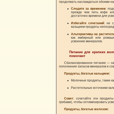
продолжать наслаждаться обоими нап
Следите за временем
: под
прежде чем пить кофе или
достаточно времени для усв
Избегайте сочетаний
: не 
кальцием продукты непосред
Альтернативы на растител
как имбирный или ромашк
усвоению минералов.
Питание для крепких вол
помогают
Сбалансированное питание — зал
пополнения запасов минералов и сов
Продукты, богатые кальцием:
Молочные продукты, такие как
Растительные источники каль
Совет
: сочетайте эти продукт
грибами), чтобы оптимизировать усв
Продукты, богатые железом: