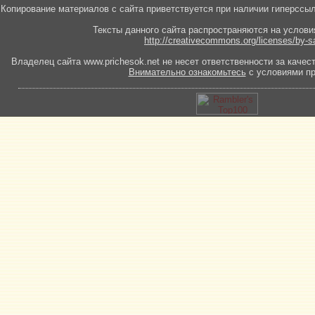
Копирование материалов с сайта приветствуется при наличии гиперссыл
Тексты данного сайта распространяются на услови
http://creativecommons.org/licenses/by-s
Владелец сайта www.prichesok.net не несет ответственности за качес
Внимательно ознакомьтесь
с условиями пр