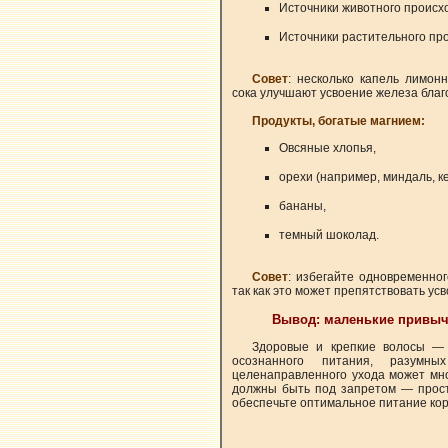
Источники животного происхо
Источники растительного про
Совет
: несколько капель лимон
сока улучшают усвоение железа благ
Продукты, богатые магнием:
Овсяные хлопья,
орехи (например, миндаль, к
бананы,
темный шоколад.
Совет
: избегайте одновременног
так как это может препятствовать ус
Вывод: маленькие привыч
Здоровые и крепкие волосы — 
осознанного питания, разумн
целенаправленного ухода может мно
должны быть под запретом — прост
обеспечьте оптимальное питание ко