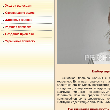
Уход за волосами
Окрашивание волос
Здоровые волосы
Удачная прическа
Создание прически
Украшение прически
Выбор иде
Основное правило борьбы с 
косметики. Если вам попался на гл
броситься его покупать, посмотрите
продукцию, специально предусмот
шампуни, богатые незаменимыми
Избегайте моющих средств прот
приспособленных к шевелюрам, ск
шампуни, содержащие силиконы, кот
Растягивайте промежуто