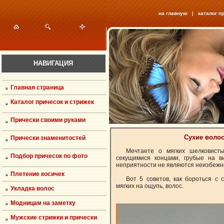
на главную
|
каталог п
НАВИГАЦИЯ
Главная страница
Каталог причесок и стрижек
Прически своими руками
Сухие волос
Прически знаменитостей
Мечтаете о мягких шелковисты
Подбор причесок по фото
секущимися концами, грубые на в
неприятности не являются неизбежн
Плетение косичек
Вот 5 советов, как бороться с 
мягких на ощупь, волос.
Укладка волос
Модницам на заметку
Мужские стрижки и прически