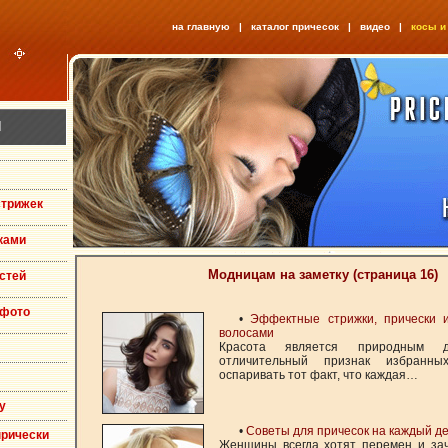
на главную
|
каталог причесок
|
видео
|
косы и
Я
стрижек
ками
Модницам на заметку (страница 16)
стей
 фото
•
Эффектные стрижки, прически 
волосами
Красота является природным 
отличительный признак избранн
оспаривать тот факт, что каждая…
у
•
Советы для причесок на каждый д
прически
Женщины всегда хотят перемен и за