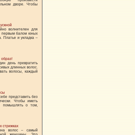
льном дворе. Чтобы
пускной
айно волнителен для
 с первым балом юных
а. Платье и укладка –
 образ!
дин день превратить
сивых длинных волос.
вать волосы, каждый
осы
себе представить без
ически. Чтобы иметь
и помышлять о том,
х стрижках
ина волос – самый
нной женщины. Это