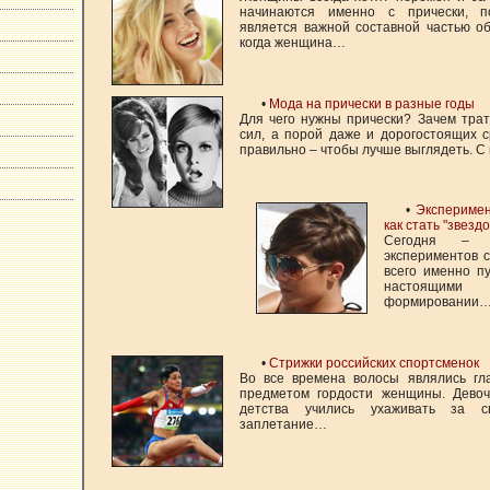
начинаются именно с прически, п
является важной составной частью о
когда женщина…
•
Мода на прически в разные годы
Для чего нужны прически? Зачем трат
сил, а порой даже и дорогостоящих 
правильно – чтобы лучше выглядеть. 
•
Эксперимен
как стать "звездо
Сегодня – 
экспериментов 
всего именно п
настоящими
формировании
•
Стрижки российских спортсменок
Во все времена волосы являлись г
предметом гордости женщины. Девоч
детства учились ухаживать за 
заплетание…