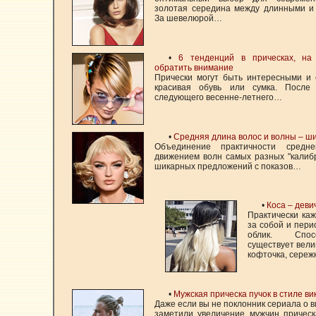
золотая середина между длинными и 
За шевелюрой…
•
6 тенденций в прическах, на
обратить внимание
Прически могут быть интересными и 
красивая обувь или сумка. После
следующего весенне-летнего…
•
Средняя длина волос и волны – ш
Объединение практичности сред
движением волн самых разных "калиб
шикарных предложений с показов…
•
Коса – деви
Практически ка
за собой и пери
облик. Спос
существует вели
кофточка, сере
•
Мужская прическа пучок в стиле ви
Даже если вы не поклонник сериала о ви
заметили увеличение мужчин прическ