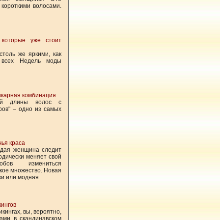
короткими волосами.
 которые уже стоит
столь же яркими, как
 всех Недель моды
икарная комбинация
ней длины волос с
ров" – одно из самых
чья краса
ждая женщина следит
одически меняет свой
обов измениться
кое множество. Новая
жки или модная…
кингов
кингах, вы, вероятно,
ами в скандинавском