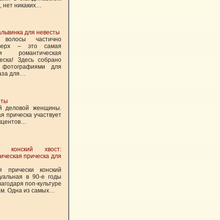
, нет никаких…
альвинка для невесты
 волосы частично
верх – это самая
и романтическая
еска! Здесь собрано
 фотографиями для
аза для…
еты
ой деловой женщины.
я прическа участвует
акцентов…
й конский хвост:
ическая прическа для
я прически конский
туальная в 90-е годы
агодаря поп-культуре
ам. Одна из самых…