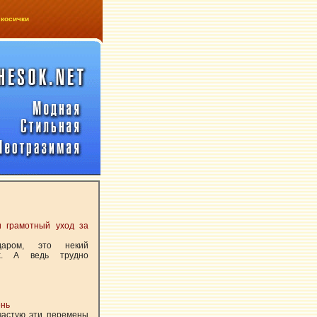
 косички
и грамотный уход за
даром, это некий
ых. А ведь трудно
ень
частую эти перемены