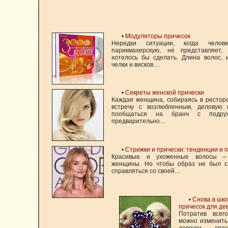
•
Модуляторы причесок
Нередки ситуации, когда челов
парикмахерскую, не представляет,
хотелось бы сделать. Длина волос, 
челки и висков…
•
Секреты женской прически
Каждая женщина, собираясь в рестор
встречу с возлюбленным, деловую 
пообщаться на бранч с подружк
предварительно…
•
Стрижки и прически: тенденции и 
Красивые и ухоженные волосы –
женщины. Но чтобы образ не был с
справляться со своей…
•
Снова в шко
причесок для де
Потратив всег
можно изменить
девочки, спо