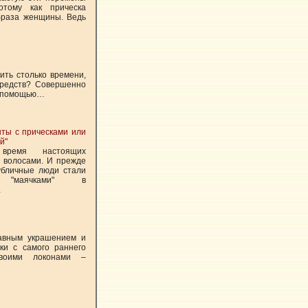
отому как прическа
браза женщины. Ведь
ить столько времени,
средств? Совершенно
С помощью…
ты с прическами или
й"
время настоящих
с волосами. И прежде
убличные люди стали
 "маячками" в
…
лавным украшением и
ки с самого раннего
своими локонами –