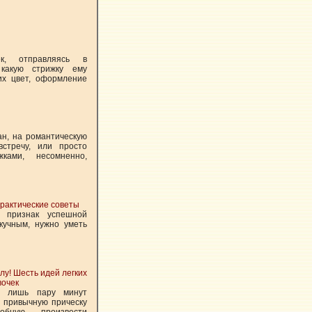
ек, отправляясь в
 какую стрижку ему
их цвет, оформление
ан, на романтическую
встречу, или просто
ами, несомненно,
практические советы
 признак успешной
кучным, нужно уметь
лу! Шесть идей легких
вочек
о лишь пару минут
 привычную прическу
собную произвести