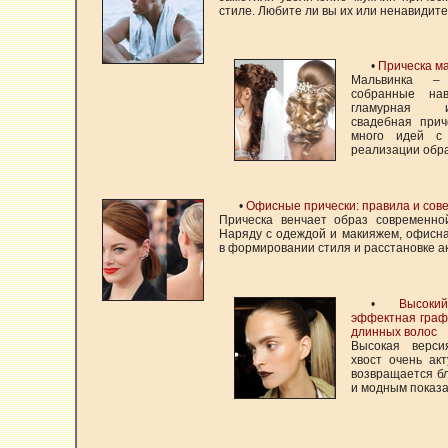
стиле. Любите ли вы их или ненавидите
•
Прическа м
Мальвинка –
собранные на
гламурная 
свадебная прич
много идей с
реализации обр
•
Офисные прически: правила и сов
Прическа венчает образ современн
Наряду с одеждой и макияжем, офисна
в формировании стиля и расстановке 
•
Высоки
эффектная граф
длинных волос
Высокая верси
хвост очень ак
возвращается бл
и модным показ