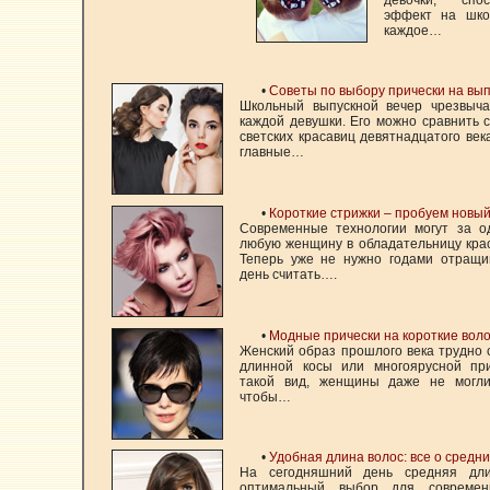
эффект на шко
каждое…
•
Советы по выбору прически на вы
Школьный выпускной вечер чрезвыч
каждой девушки. Его можно сравнить
светских красавиц девятнадцатого век
главные…
•
Короткие стрижки – пробуем новый
Современные технологии могут за о
любую женщину в обладательницу кра
Теперь уже не нужно годами отращи
день считать….
•
Модные прически на короткие вол
Женский образ прошлого века трудно 
длинной косы или многоярусной пр
такой вид, женщины даже не могл
чтобы…
•
Удобная длина волос: все о средни
На сегодняшний день средняя дл
оптимальный выбор для совреме