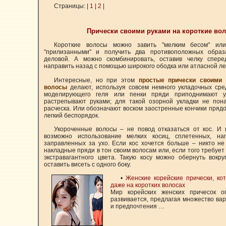
Страницы: |
1
|
2
|
Прически своими руками на короткие во
Короткие волосы можно завить "мелким бесом" или
"прилизанными" и получить два противоположных обра
деловой. А можно скомбинировать, оставив челку спере
направить назад с помощью широкого ободка или атласной ле
Интересные, но при этом
простые прически своими 
волосы
делают, используя совсем немного укладочных сре
моделирующего геля или пенки пряди приподнимают у
растрепывают руками; для такой озорной укладки не пон
расческа. Или обозначают воском заостренные кончики прядо
легкий беспорядок.
Укороченные волосы – не повод отказаться от кос. И 
возможно использование мелких косиц, сплетенных, на
заправленных за ухо. Если кос хочется больше – никто н
накладные пряди в тон своим волосам или, если того требует 
экстравагантного цвета. Такую косу можно обернуть вокр
оставить висеть с одного боку.
•
Женские корейские прически, ко
даже на коротких волосах
Мир корейских женских причесок о
развивается, предлагая множество вар
и предпочтения …