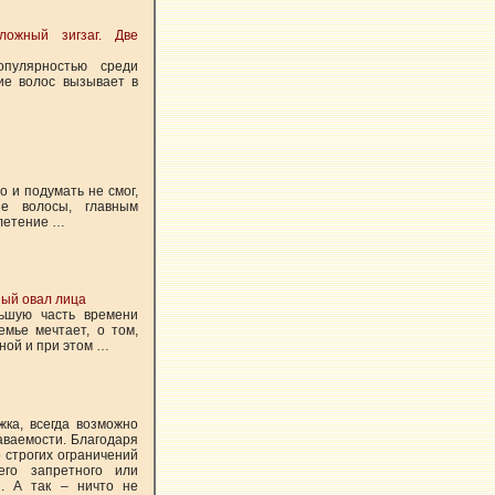
ложный зигзаг. Две
опулярностью среди
ние волос вызывает в
о и подумать не смог,
ие волосы, главным
Плетение …
ый овал лица
ьшую часть времени
емье мечтает, о том,
ной и при этом …
жка, всегда возможно
наваемости. Благодаря
 строгих ограничений
его запретного или
я. А так – ничто не