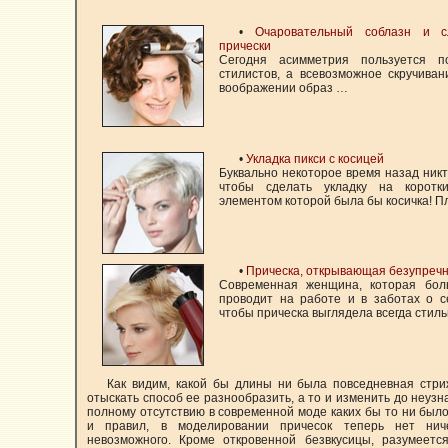
•
Очаровательный соблазн и с
прически
Сегодня асимметрия пользуется п
стилистов, а всевозможное скручива
воображении образ …
•
Укладка пикси с косицей
Буквально некоторое время назад никт
чтобы сделать укладку на коротк
элементом которой была бы косичка! 
•
Прическа, открывающая безупречн
Современная женщина, которая бол
проводит на работе и в заботах о с
чтобы прическа выглядела всегда стиль
Как видим, какой бы длины ни была повседневная стри
отыскать способ ее разнообразить, а то и изменить до неуз
полному отсутствию в современной моде каких бы то ни было
и правил, в моделировании причесок теперь нет нич
невозможного. Кроме откровенной безвкусицы, разумеетс