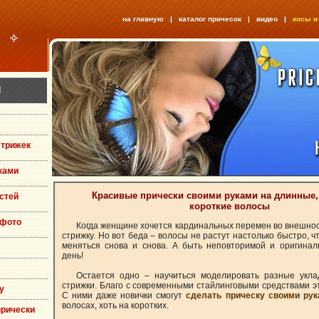
на главную
|
каталог причесок
|
видео
|
косы и
Я
стрижек
ками
Красивые прически своими руками на длинные,
стей
короткие волосы
 фото
Когда женщине хочется кардинальных перемен во внешнос
стрижку. Но вот беда – волосы не растут настолько быстро, ч
меняться снова и снова. А быть неповторимой и оригинал
день!
Остается одно – научиться моделировать разные укла
стрижки. Благо с современными стайлинговыми средствами эт
у
С ними даже новички смогут
сделать прическу своими ру
волосах, хоть на коротких.
прически