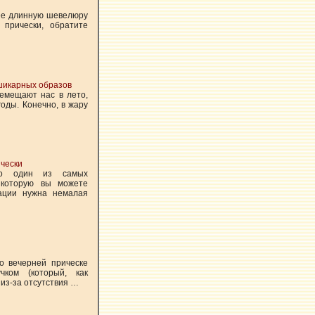
 ее длинную шевелюру
 прически, обратите
 шикарных образов
емещают нас в лето,
годы. Конечно, в жару
ически
это один из самых
, которую вы можете
зации нужна немалая
о вечерней прическе
чком (который, как
из-за отсутствия …