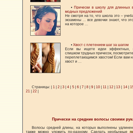
•
Прически в школу для длинных в
модных предложений
Не смотря на то, что школа это – учеба
экзамены … все девочки знают, что эт
на которое …
•
Хвост с плетением шаг за шагом
Если вы ищете идеи эффектных, 
слишком трудных причесок, посмотрит
переплетающимся хвостом! Если вам н
хвост и …
Страницы: |
1
|
2
|
3
|
4
|
5
|
6
|
7
|
8
|
9
|
10
|
11
|
12
|
13
|
14
|
1
21
|
22
|
Прически на средние волосы своими ру
Волосы средней длины, на которых выполнены удлиненн
также можно уложить по-разному. Сделать необычные
п