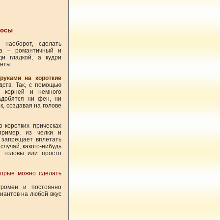
лосы
 наоборот, сделать
за – романтичный и
ди гладкой, а кудри
нты.
руками на короткие
дств. Так, с помощью
 корней и немного
адобятся ни фен, ни
к, создавая на голове
в коротких прическах
пример, из челки и
е запрещает вплетать
случай, какого-нибудь
уг головы или просто
торые можно сделать
громен и постоянно
иантов на любой вкус