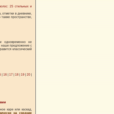
олос: 25 стильных и
, отметки в дневнике,
о также пространство,
и одновременно не
е наше предложение с
равится классический
5
|
16
|
17
|
18
|
19
|
20
|
ками
ое каре или каскад,
рически на средние