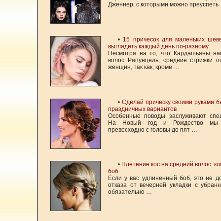
Дженнер, с которыми можно преуспеть
•
15 причесок для маленьких шев
выглядеть каждый день по-разному
Несмотря на то, что Кардашьяны н
волос Рапунцель, средние стрижки 
женщин, так как, кроме …
•
Сделай прическу своими руками бы
праздничных вариантов
Особенные поводы заслуживают спец
На Новый год и Рождество мы 
превосходно с головы до пят …
•
Плетение кос на средний волос: ко
боб
Если у вас удлиненный боб, это не 
отказа от вечерней укладки с убран
обязательно …