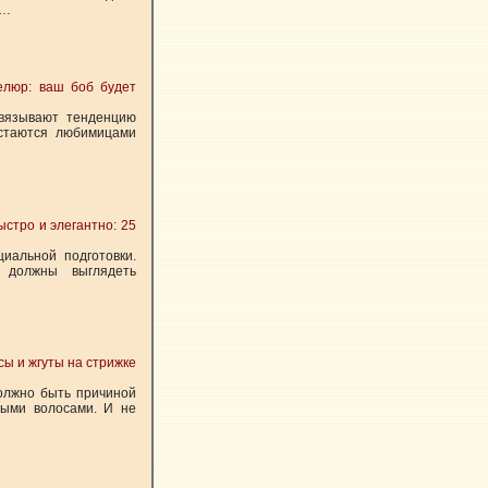
 …
елюр: ваш боб будет
авязывают тенденцию
остаются любимицами
стро и элегантно: 25
иальной подготовки.
должны выглядеть
сы и жгуты на стрижке
должно быть причиной
ными волосами. И не