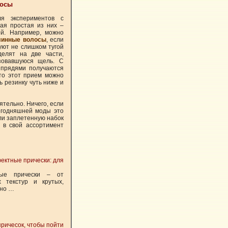
лосы
я экспериментов с
мая простая из них –
ой. Например, можно
длинные волосы
, если
уют не слишком тугой
делят на две части,
азовавшуюся щель. С
 прядями получаются
то этот прием можно
ь резинку чуть ниже и
тельно. Ничего, если
егодняшней моды это
или заплетенную набок
 в свой ассортимент
ектные прически: для
ые прически – от
 текстур и крутых,
ьно …
причесок, чтобы пойти