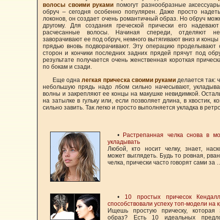
волосы своими руками
помогут разнообразные аксессуары
обруч – сегодня особенно популярен. Даже просто надет
локонов, он создает очень романтичный образ. Но обруч мож
другому. Для создания греческой прически его надеваю
расчесанные волосы. Начиная спереди, отделяют н
заворачивают ее под обруч, немного вытягивают вниз и конц
прядью вновь подворачивают. Эту операцию проделывают 
сторон и кончики последних задних прядей прячут под обр
результате получается очень женственная короткая прическ
по бокам и сзади.
Еще одна
легкая прическа своими руками
делается так: ч
небольшую прядь надо лбом сильно начесывают, укладыв
волны и закрепляют ее концы на макушке невидимкой. Оста
на затылке в гульку или, если позволяет длина, в хвостик, к
сильно завить. Так легко и просто выполняется укладка в ретро
•
Растрепанная челка снова в мо
укладывать
Любой, кто носит челку, знает, нас
может выглядеть. Будь то ровная, рван
челка, прически часто говорят сами за 
•
10 простых причесок Кендал
способствовали успеху топ-модели на 
Ищешь простую прическу, которая
образ? Есть 10 идеальных предл