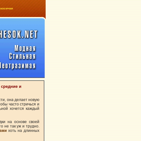
 косички
 средние и
ти, она делает новую
тобы часто стричься и
ьной хочется каждый
дки на основе своей
о не так уж и трудно.
ками
хоть на длинных