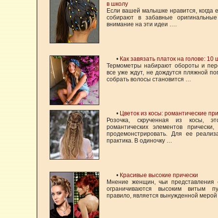
в школу
Если вашей малышке нравится, когда
собирают в забавные оригинальные
внимание на эти идеи ….
•
Как завязать платок на голове: 10
Термометры набирают обороты и пер
все уже ждут, не дождутся пляжной по
собрать волосы становится …
•
Цветок из косы: романтические пр
Розочка, скрученная из косы, 
романтических элементов прически
продемонстрировать. Для ее реали
практика. В одиночку …
•
Красивые высокие прически
Мнение женщин, чьи представления 
ограничиваются высоким витым пу
правило, является вынужденной мерой 