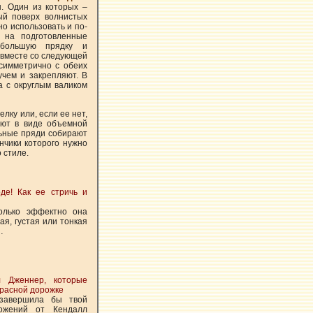
. Один из которых –
ый поверх волнистых
но использовать и по-
т на подготовленные
ебольшую прядку и
ы вместе со следующей
симметрично с обеих
учем и закрепляют. В
а с округлым валиком
елку или, если ее нет,
ают в виде объемной
льные пряди собирают
ончики которого нужно
 стиле.
де! Как ее стричь и
колько эффектно она
ая, густая или тонкая
…
л Дженнер, которые
красной дорожке
 завершила бы твой
ожений от Кендалл