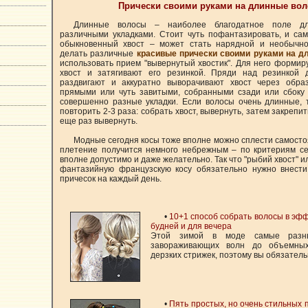
Прически своими руками на длинные во
Длинные волосы – наиболее благодатное поле дл
различными укладками. Стоит чуть пофантазировать, и са
обыкновенный хвост – может стать нарядной и необычн
делать различные
красивые прически своими руками на 
использовать прием "вывернутый хвостик". Для него формир
хвост и затягивают его резинкой. Пряди над резинкой 
раздвигают и аккуратно выворачивают хвост через обр
прямыми или чуть завитыми, собранными сзади или сбоку
совершенно разные укладки. Если волосы очень длинные, 
повторить 2-3 раза: собрать хвост, вывернуть, затем закрепит
еще раз вывернуть.
Модные сегодня косы тоже вполне можно сплести самостоя
плетение получится немного небрежным – по критериям с
вполне допустимо и даже желательно. Так что "рыбий хвост" 
фантазийную французскую косу обязательно нужно внести
причесок на каждый день.
•
10+1 способ собрать волосы в эфф
будней и для вечера
Этой зимой в моде самые разн
завораживающих волн до объемных
дерзких стрижек, поэтому вы обязател
•
Пять простых, но очень стильных 